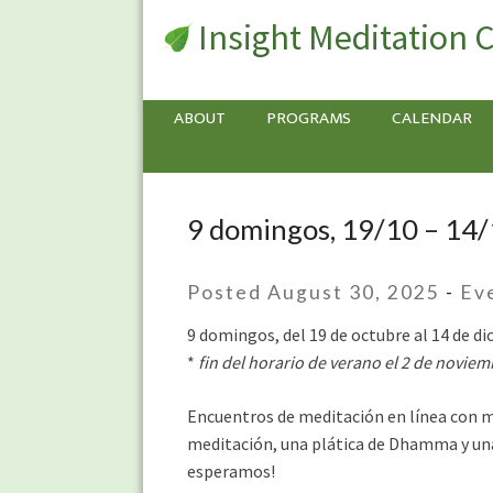
Insight Meditation 
ABOUT
PROGRAMS
CALENDAR
9 domingos, 19/10 – 14/
9
domingos,
19/10
Posted August 30, 2025
-
Ev
–
14/12:
9 domingos, del 19 de octubre al 14 de di
Raíces
*
fin del horario de verano el 2 de noviem
Compartidas
en
Encuentros de meditación en línea con m
el
meditación, una plática de Dhamma y una 
Dhamma
esperamos!
en