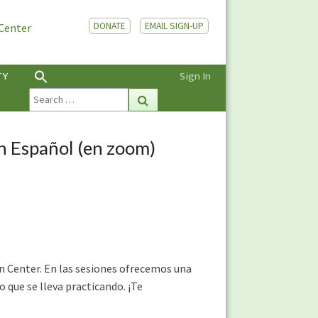
DONATE
EMAIL SIGN-UP
 Center
TY
Sign In
Search
Search
for:
n Español (en zoom)
n Center. En las sesiones ofrecemos una
 que se lleva practicando. ¡Te