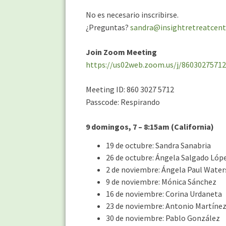
Español
No es necesario inscribirse.
(en
¿Preguntas?
sandra@insightretreatcent
zoom)
Join Zoom Meeting
https://us02web.zoom.us/j/86030275
Meeting ID: 860 3027 5712
Passcode: Respirando
9 domingos, 7 – 8:15am (California)
19 de octubre: Sandra Sanabria
26 de octubre: Ángela Salgado Lóp
2 de noviembre: Ángela Paul Water
9 de noviembre: Mónica Sánchez
16 de noviembre: Corina Urdaneta
23 de noviembre: Antonio Martínez
30 de noviembre: Pablo González