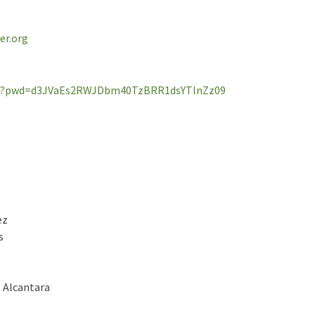
er.org
712?pwd=d3JVaEs2RWJDbm40TzBRR1dsYTlnZz09
ez
s
 Alcantara