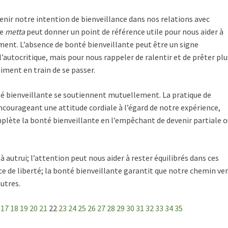
enir notre intention de bienveillance dans nos relations avec
de
metta
peut donner un point de référence utile pour nous aider à
ment. L’absence de bonté bienveillante peut être un signe
autocritique, mais pour nous rappeler de ralentir et de prêter plu
iment en train de se passer.
nté bienveillante se soutiennent mutuellement. La pratique de
ncourageant une attitude cordiale à l’égard de notre expérience,
omplète la bonté bienveillante en l’empêchant de devenir partiale 
à autrui; l’attention peut nous aider à rester équilibrés dans ces
ce de liberté; la bonté bienveillante garantit que notre chemin ve
autres.
17
18
19
20
21
22
23
24
25
26
27
28
29
30
31
32
33
34
35