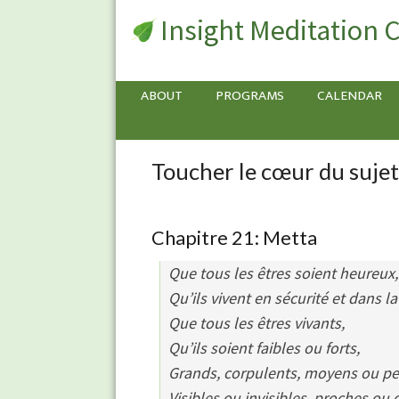
Insight Meditation 
ABOUT
PROGRAMS
CALENDAR
Toucher le cœur du sujet
Toucher
le
cœur
du
Chapitre 21: Metta
sujet
Que tous les êtres soient heureux,
(French
Translation)
Qu’ils vivent en sécurité et dans la 
Que tous les êtres vivants,
Qu’ils soient faibles ou forts,
Grands, corpulents, moyens ou pet
Visibles ou invisibles, proches ou 