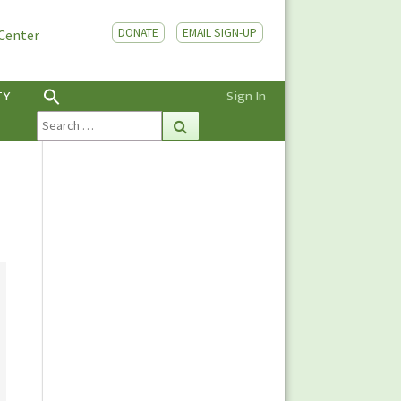
DONATE
EMAIL SIGN-UP
 Center
TY
Sign In
Search
Search
for: