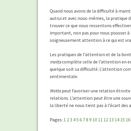
Quand nous avons de la difficulté à maint
autrui et avec nous-mêmes, la pratique 
trouver ce que nous ressentons effective
important, non pas pour nous pousser à l’
soigneusement attention à ce qui est vra
Les pratiques de l’attention et de la bo
metta
complète celle de l’attention en e
quelque soit sa difficulté. L’attention c
sentimentale.
Metta
peut favoriser une relation étroite 
relations. L’attention peut être une sour
la liberté ne nous tient pas à l’écart des 
Pages:
1
2
3
4
5
6
7
8
9
10
11
12
13
14
15
16