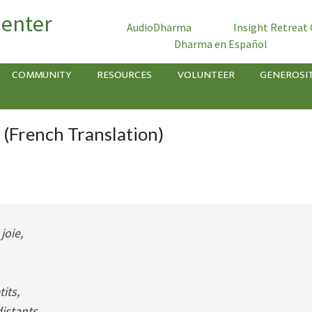
Center
AudioDharma
Insight Retreat
Dharma en Español
COMMUNITY
RESOURCES
VOLUNTEER
GENEROSI
 (French Translation)
joie,
its,
distants