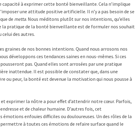
e capacité à exprimer cette bonté bienveillante. Cela n’implique
imposer une attitude positive artificielle. Il n’y a pas besoin de se
ique de
metta
. Nous méditons plutôt sur nos intentions, qu’elles
 la pratique de la bonté bienveillante est de formuler nos souhait
 celui des autres.
es graines de nos bonnes intentions. Quand nous arrosons nos
, nous développons ces tendances saines en nous-mêmes. Si ces
e pousseront pas. Quand elles sont arrosées par une pratique
ière inattendue. Il est possible de constater que, dans une
ère ou peur, la bonté est devenue la motivation qui nous pousse à
t exprimer la nôtre a pour effet d’attendrir notre cœur. Parfois,
endresse et de chaleur humaine. D’autres fois, cet
 émotions enfouies difficiles ou douloureuses. Un des rôles de la
e permettre à toutes ces émotions de refaire surface quand le