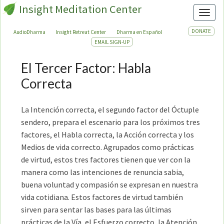
Insight Meditation Center
Toggl
DONATE
AudioDharma
Insight Retreat Center
Dharma en Español
EMAIL SIGN-UP
El Tercer Factor: Habla
El
Tercer
Correcta
Factor:
Habla
La Intención correcta, el segundo factor del Óctuple
Correcta
sendero, prepara el escenario para los próximos tres
factores, el Habla correcta, la Acción correcta y los
Medios de vida correcto. Agrupados como prácticas
de virtud, estos tres factores tienen que ver con la
manera como las intenciones de renuncia sabia,
buena voluntad y compasión se expresan en nuestra
vida cotidiana. Estos factores de virtud también
sirven para sentar las bases para las últimas
prácticas de la Vía, el Esfuerzo correcto, la Atención