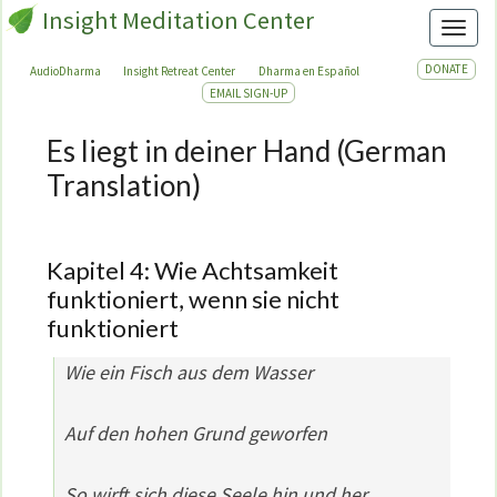
Insight Meditation Center
Toggl
DONATE
AudioDharma
Insight Retreat Center
Dharma en Español
EMAIL SIGN-UP
Es liegt in deiner Hand (German
Es
liegt
Translation)
in
deiner
Hand
Kapitel 4: Wie Achtsamkeit
(German
funktioniert, wenn sie nicht
Translation)
funktioniert
Wie ein Fisch aus dem Wasser
Auf den hohen Grund geworfen
So wirft sich diese Seele hin und her